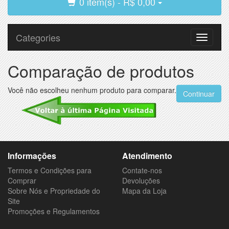
0 item(s) - R$ 0,00
Categories
Toggle
navigati
Comparação de produtos
Você não escolheu nenhum produto para comparar.
Continuar
Informações
Atendimento
Termos e Condições para
Contate-nos
Comprar
Devoluções
Sobre Nós e Propriedade do
Mapa da Loja
Site
Promoções e Regulamentos