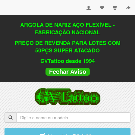
ARGOLA DE NARIZ AÇO FLEXÍVEL -
FABRICAÇÃO NACIONAL
PREÇO DE REVENDA PARA LOTES COM
50PÇS SUPER ATACADO
GVTattoo desde 1994
Fechar Aviso