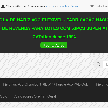
Olá, visitante. Acesse sua
conta
ou
cadastre-se
.
Lista De
LA DE NARIZ AÇO FLEXÍVEL - FABRICAÇÃO NAC
 DE REVENDA PARA LOTES COM 50PÇS SUPER A
GVTattoo desde 1994
Fechar Aviso
Piercings Aço Cirúrgico 316L p/ 1º Furo e Aço PVD Gold
Piercin
 Gold
Alargadores Orelha - Geral