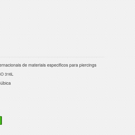
rnacionais de materiais especificos para piercings
O 316L
Cúbica