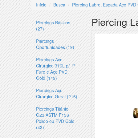
Início
Busca
Piercing Labret Espada Aço PVD
Piercing 
Piercings Básicos
(27)
Piercings
Oportunidades (19)
Piercings Aço
Cirúrgico 316L p/ 1º
Furo e Aço PVD
Gold (149)
Piercings Aço
Cirurgico Geral (216)
Piercings Titânio
G23 ASTM F136
Polido ou PVD Gold
(43)