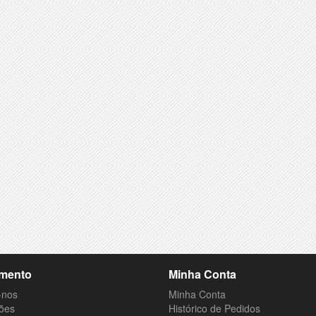
mento
Minha Conta
-nos
Minha Conta
ões
Histórico de Pedidos