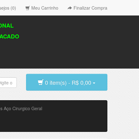
sejos (0)
Meu Carrinho
Finalizar Compra
IONAL
TACADO
0 item(s) - R$ 0,00
gs Aço Cirurgico Geral