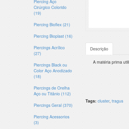
Piercing Aço
Cirúrgico Colorido
(19)
Piercing Bioflex (21)
Piercing Bioplast (16)
Piercings Acrílico
Descrição
(27)
A matéria prima uti
Piercings Black ou
Color Aço Anodizado
(18)
Piercings de Orelha
Aço ou Titânio (112)
Tags:
cluster
,
tragus
Piercings Geral (370)
Piercing Acessorios
(3)