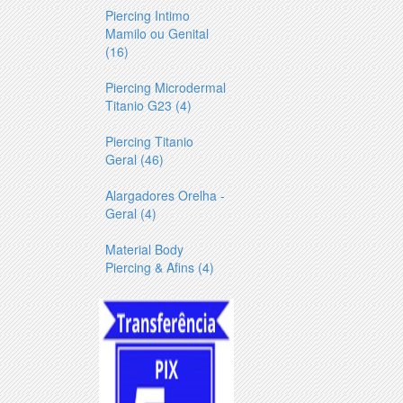
Piercing Intimo
Mamilo ou Genital
(16)
Piercing Microdermal
Titanio G23 (4)
Piercing Titanio
Geral (46)
Alargadores Orelha -
Geral (4)
Material Body
Piercing & Afins (4)