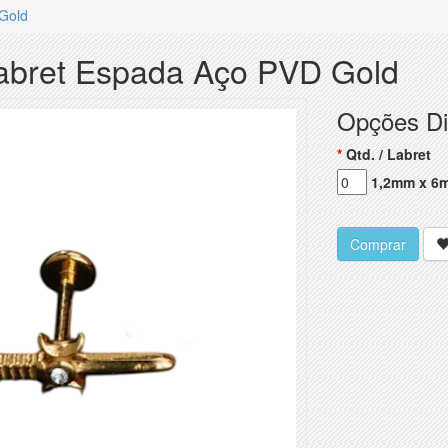
 Gold
Labret Espada Aço PVD Gold
Opções Di
Qtd. / Labret
1,2mm x 6m
Comprar