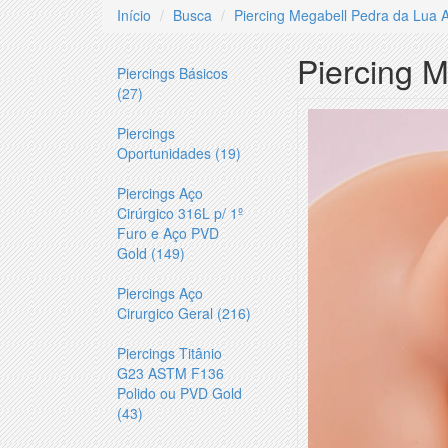
Início
Busca
Piercing Megabell Pedra da Lua 
Piercing 
Piercings Básicos
(27)
Piercings
Oportunidades (19)
Piercings Aço
Cirúrgico 316L p/ 1º
Furo e Aço PVD
Gold (149)
Piercings Aço
Cirurgico Geral (216)
Piercings Titânio
G23 ASTM F136
Polido ou PVD Gold
(43)