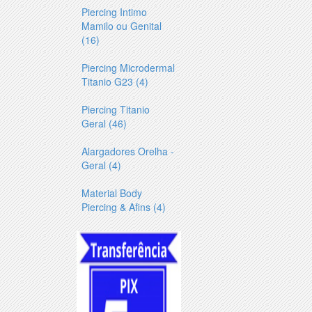
Piercing Intimo
Mamilo ou Genital
(16)
Piercing Microdermal
Titanio G23 (4)
Piercing Titanio
Geral (46)
Alargadores Orelha -
Geral (4)
Material Body
Piercing & Afins (4)