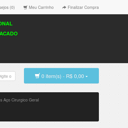
sejos (0)
Meu Carrinho
Finalizar Compra
IONAL
TACADO
0 item(s) - R$ 0,00
gs Aço Cirurgico Geral