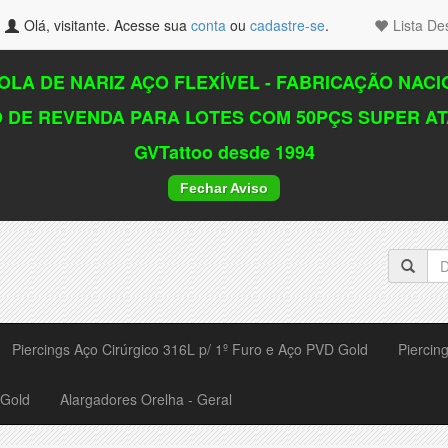
Olá, visitante. Acesse sua
conta
ou
cadastre-se
.
Lista De
LA DE NARIZ AÇO FLEXÍVEL - FABRICAÇÃO NAC
 DE REVENDA PARA LOTES COM 50PÇS SUPER A
GVTattoo desde 1994
Fechar Aviso
Piercings Aço Cirúrgico 316L p/ 1º Furo e Aço PVD Gold
Piercin
 Gold
Alargadores Orelha - Geral