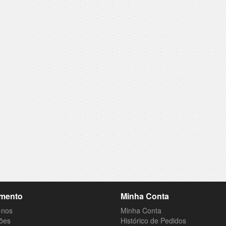
mento
Minha Conta
-nos
Minha Conta
ões
Histórico de Pedidos