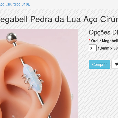
Aço Cirúrgico 316L
Megabell Pedra da Lua Aço Cirú
Opções Di
Qtd. / Megabel
1,6mm x 38
Comprar