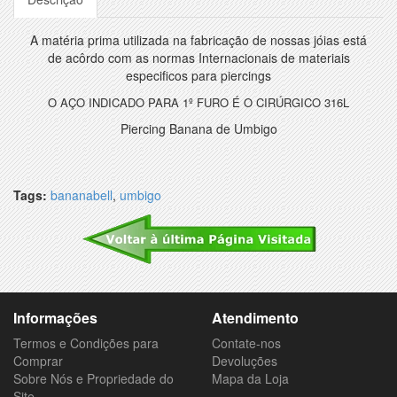
A matéria prima utilizada na fabricação de nossas jóias está
de acôrdo com as normas Internacionais de materiais
especificos para piercings
O AÇO INDICADO PARA 1º FURO É O CIRÚRGICO 316L
Piercing Banana de Umbigo
Tags:
bananabell
,
umbigo
Informações
Atendimento
Termos e Condições para
Contate-nos
Comprar
Devoluções
Sobre Nós e Propriedade do
Mapa da Loja
Site