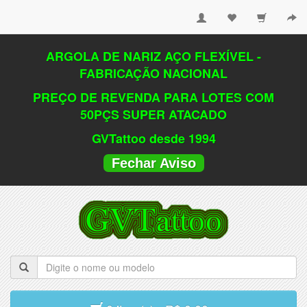
ARGOLA DE NARIZ AÇO FLEXÍVEL -
FABRICAÇÃO NACIONAL
PREÇO DE REVENDA PARA LOTES COM
50PÇS SUPER ATACADO
GVTattoo desde 1994
Fechar Aviso