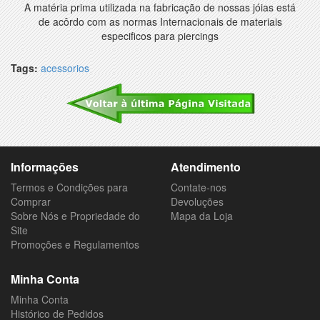
A matéria prima utilizada na fabricação de nossas jóias está
de acôrdo com as normas Internacionais de materiais
especificos para piercings
Tags:
acessorios
Informações
Atendimento
Termos e Condições para
Contate-nos
Comprar
Devoluções
Sobre Nós e Propriedade do
Mapa da Loja
Site
Promoções e Regulamentos
Minha Conta
Minha Conta
Histórico de Pedidos