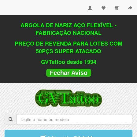
ARGOLA DE NARIZ AÇO FLEXÍVEL -
FABRICAÇÃO NACIONAL
PREÇO DE REVENDA PARA LOTES COM
50PÇS SUPER ATACADO
GVTattoo desde 1994
Fechar Aviso