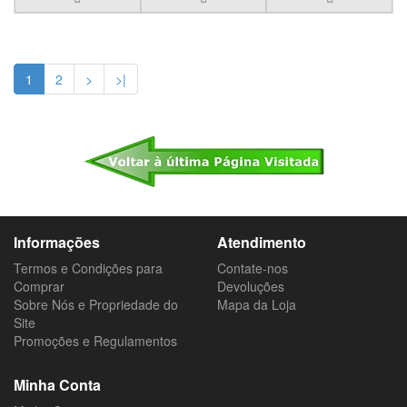
1
2
>
>|
Informações
Atendimento
Termos e Condições para
Contate-nos
Comprar
Devoluções
Sobre Nós e Propriedade do
Mapa da Loja
Site
Promoções e Regulamentos
Minha Conta