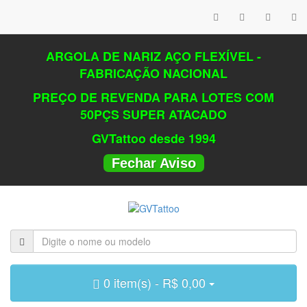
ARGOLA DE NARIZ AÇO FLEXÍVEL -
FABRICAÇÃO NACIONAL
PREÇO DE REVENDA PARA LOTES COM
50PÇS SUPER ATACADO
GVTattoo desde 1994
Fechar Aviso
0 item(s) - R$ 0,00