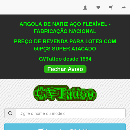
ARGOLA DE NARIZ AÇO FLEXÍVEL -
FABRICAÇÃO NACIONAL
PREÇO DE REVENDA PARA LOTES COM
50PÇS SUPER ATACADO
GVTattoo desde 1994
Fechar Aviso